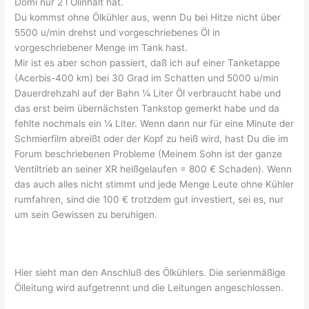
Domi nur 2 l Ölinhalt hat.
Du kommst ohne Ölkühler aus, wenn Du bei Hitze nicht über
5500 u/min drehst und vorgeschriebenes Öl in
vorgeschriebener Menge im Tank hast.
Mir ist es aber schon passiert, daß ich auf einer Tanketappe
(Acerbis-400 km) bei 30 Grad im Schatten und 5000 u/min
Dauerdrehzahl auf der Bahn ¼ Liter Öl verbraucht habe und
das erst beim übernächsten Tankstop gemerkt habe und da
fehlte nochmals ein ¼ Liter. Wenn dann nur für eine Minute der
Schmierfilm abreißt oder der Kopf zu heiß wird, hast Du die im
Forum beschriebenen Probleme (Meinem Sohn ist der ganze
Ventiltrieb an seiner XR heißgelaufen = 800 € Schaden). Wenn
das auch alles nicht stimmt und jede Menge Leute ohne Kühler
rumfahren, sind die 100 € trotzdem gut investiert, sei es, nur
um sein Gewissen zu beruhigen.
Hier sieht man den Anschluß des Ölkühlers. Die serienmäßige
Ölleitung wird aufgetrennt und die Leitungen angeschlossen.