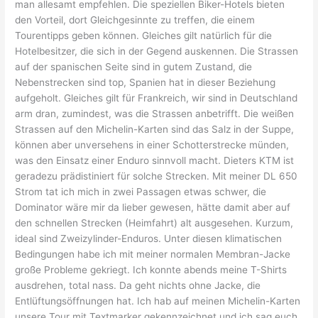
man allesamt empfehlen. Die speziellen Biker-Hotels bieten
den Vorteil, dort Gleichgesinnte zu treffen, die einem
Tourentipps geben können. Gleiches gilt natürlich für die
Hotelbesitzer, die sich in der Gegend auskennen. Die Strassen
auf der spanischen Seite sind in gutem Zustand, die
Nebenstrecken sind top, Spanien hat in dieser Beziehung
aufgeholt. Gleiches gilt für Frankreich, wir sind in Deutschland
arm dran, zumindest, was die Strassen anbetrifft. Die weißen
Strassen auf den Michelin-Karten sind das Salz in der Suppe,
können aber unversehens in einer Schotterstrecke münden,
was den Einsatz einer Enduro sinnvoll macht. Dieters KTM ist
geradezu prädistiniert für solche Strecken. Mit meiner DL 650
Strom tat ich mich in zwei Passagen etwas schwer, die
Dominator wäre mir da lieber gewesen, hätte damit aber auf
den schnellen Strecken (Heimfahrt) alt ausgesehen. Kurzum,
ideal sind Zweizylinder-Enduros. Unter diesen klimatischen
Bedingungen habe ich mit meiner normalen Membran-Jacke
große Probleme gekriegt. Ich konnte abends meine T-Shirts
ausdrehen, total nass. Da geht nichts ohne Jacke, die
Entlüftungsöffnungen hat. Ich hab auf meinen Michelin-Karten
unsere Tour mit Textmarker gekennzeichnet und ich sag euch,