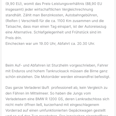
(9,90 EU), womit das Preis-Leistungsverhältnis (88,90 EU
insgesamt) jeder wirtschaftlichen Vergleichrechnung
standhält. Zählt man Benzinkosten, Autobahngebühren,
(Reifen-) Verschleiß für die ca. 1100 Km zusammen und die
Tatsache, dass man einen Tag einspart, ist der Autoreisezug
eine Alternative. Schlafgelegenheit und Frühstück sind im
Preis drin.
Einchecken war um 19.00 Uhr, Abfahrt ca. 20.30 Uhr.
Beim Auf- und Abfahren ist Sturzhelm vorgeschrieben, Fahrer
mit Enduros und hohem Tankrucksack müssen die Birne ganz
schön einziehen. Die Motorräder werden einwandfrei befestigt.
Das ganze Verladerei läuft professionell ab, kein Vergleich zu
den Fähren im Mittelmeer. So haben die Jungs vom
Verladeteam eine BMW R 1200 GS, deren Lenkradschloss sich
nicht mehr öffnen ließ, kurzerhand mit eingeschlagenem
Vorderrad auf einen umfunktionierten Gepäckwagen gestellt
und so auf den Zug geschoben. Der inzwischen eingetroffene