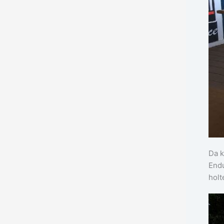
Da k
Endu
holt