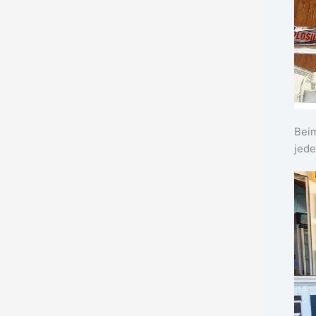
Beim
jede