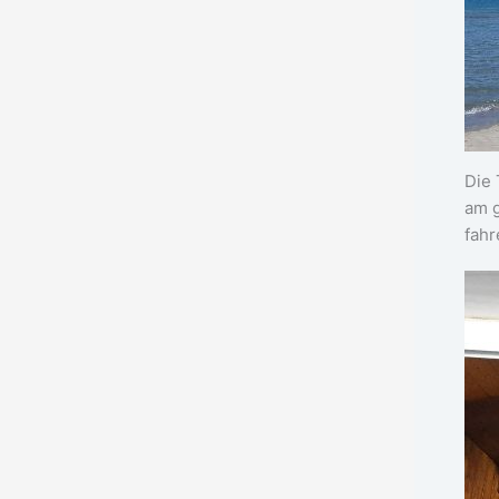
Die 
am g
fahr