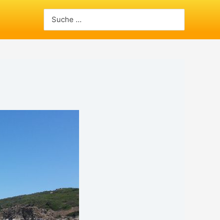
Search
for: