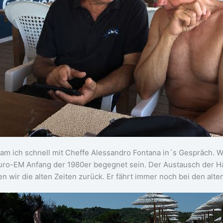
am ich schnell mit Cheffe Alessandro Fontana in´s Gespräch. W
ro-EM Anfang der 1980er begegnet sein. Der Austausch der H
en wir die alten Zeiten zurück. Er fährt immer noch bei den alte