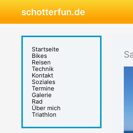
Zum
schotterfun.de
Inhalt
springen
Startseite
Sa
Bikes
Reisen
Technik
Kontakt
Soziales
Termine
Galerie
Rad
Über mich
Triathlon